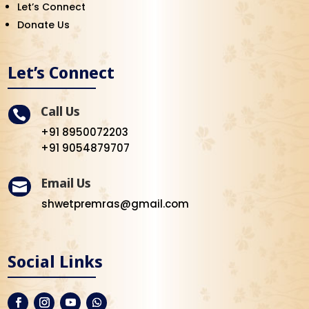
Let’s Connect
Donate Us
Let’s Connect
Call Us

+91 8950072203
+91 9054879707
Email Us

shwetpremras@gmail.com
Social Links