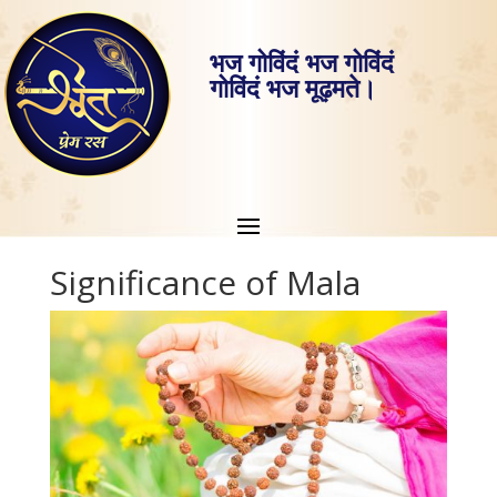
भज गोविंदं भज गोविंदं
गोविंदं भज मूढ़मते।
Significance of Mala