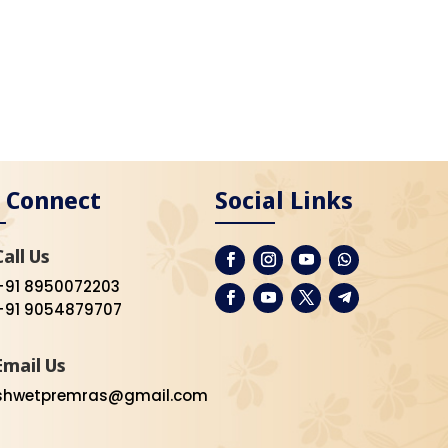
s Connect
Social Links
Call Us
+91 8950072203
+91 9054879707
Email Us
shwetpremras@gmail.com