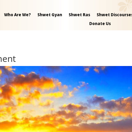
Who Are We?
Shwet Gyan
Shwet Ras
Shwet Discourse
Donate Us
ment