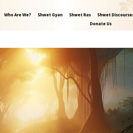
Who Are We?
Shwet Gyan
Shwet Ras
Shwet Discourse
Donate Us