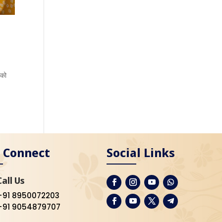
 को
s Connect
Social Links
Call Us
+91 8950072203
+91 9054879707