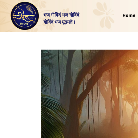
भज गोविंदं भज गोविंदं
Home
गोविंदं भज मूढ़मते।